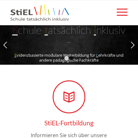
S
chule
t
atsächlich
i
nklusiv
–
Weiter
E
videnzbasierte modulare Weiterbildung für
L
ehrkräfte und
andere pädagogische Fachkräfte
1
2
Online-Abschlusstagung
17.-18. Juni 2021
Erfahren Sie mehr
StiEL-Fortbildung
Informieren Sie sich über unsere