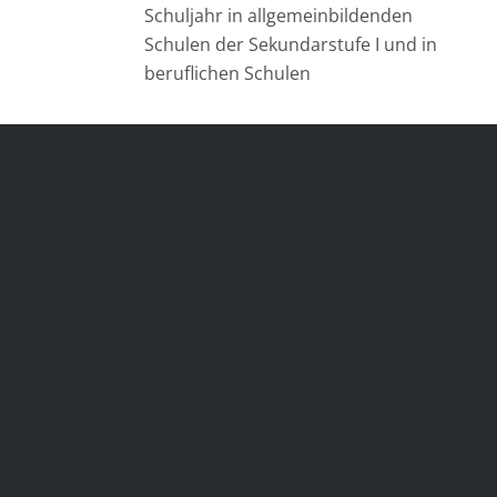
Schuljahr in allgemeinbildenden
Schulen der Sekundarstufe I und in
beruflichen Schulen
StiEL-Verbundprojekt-
Meetings
15. – 16. Januar 2018: