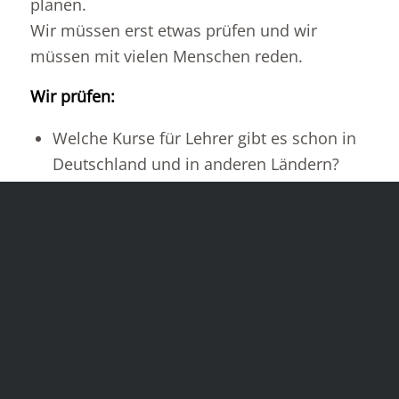
planen.
Wir müssen erst etwas prüfen und wir
müssen mit vielen Menschen reden.
Wir prüfen:
Welche Kurse für Lehrer gibt es schon in
Deutschland und in anderen Ländern?
Um was geht es in den Kursen?
Wie lernen die Lehrer in den Kursen?
Für welche Lehrer sind die Kurse?
Wie gut sind die Kurse?
Wir reden mit vielen Menschen:
Lehrer