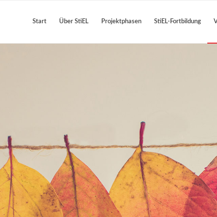
Start
Über StiEL
Projektphasen
StiEL-Fortbildung
V